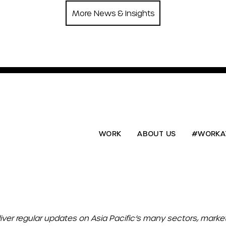
More News & Insights
WORK
ABOUT US
#WORKA
liver regular updates on Asia Pacific’s many sectors, mark